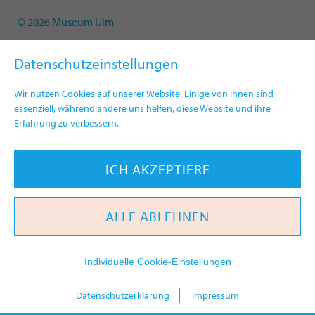
© 2026 Museum Ulm
Datenschutzeinstellungen
Wir nutzen Cookies auf unserer Website. Einige von ihnen sind
essenziell, während andere uns helfen, diese Website und ihre
Erfahrung zu verbessern.
ICH AKZEPTIERE
ALLE ABLEHNEN
Individuelle Cookie-Einstellungen
heute
Datenschutzerklärung
Impressum