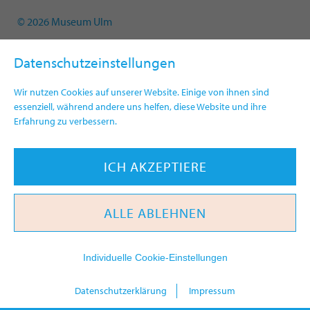
© 2026 Museum Ulm
Datenschutzeinstellungen
Wir nutzen Cookies auf unserer Website. Einige von ihnen sind
essenziell, während andere uns helfen, diese Website und ihre
Erfahrung zu verbessern.
ICH AKZEPTIERE
ALLE ABLEHNEN
Individuelle Cookie-Einstellungen
heute
Datenschutzerklärung
Impressum