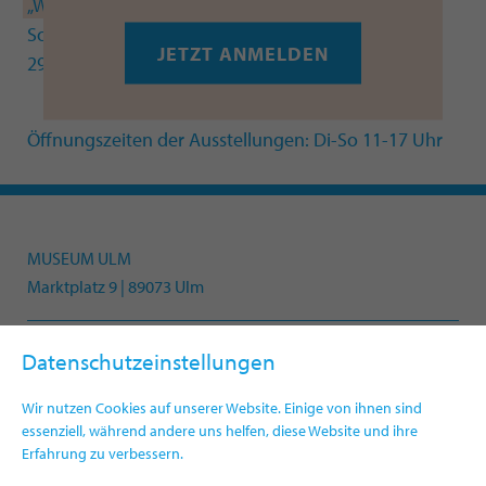
„Wolfram Ullrich. Überwindung der Schwerkraft“
,
Sonderausstellung in der kunsthalle weishaupt (bis
JETZT ANMELDEN
29.09.2024)
Öffnungszeiten der Ausstellungen: Di-So 11-17 Uhr
MUSEUM ULM
Marktplatz 9 | 89073 Ulm
Datenschutzeinstellungen
Telefon +49(0)731 161-4330
info.museum@ulm.de
Wir nutzen Cookies auf unserer Website. Einige von ihnen sind
www.museumulm.de
essenziell, während andere uns helfen, diese Website und ihre
Erfahrung zu verbessern.