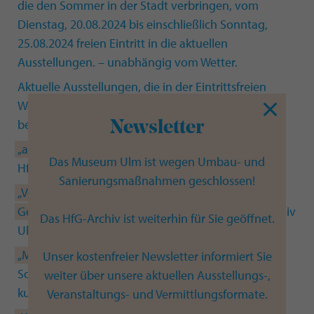
die den Sommer in der Stadt verbringen, vom
Dienstag, 20.08.2024 bis einschließlich Sonntag,
25.08.2024 freien Eintritt in die aktuellen
Ausstellungen. – unabhängig vom Wetter.
Aktuelle Ausstellungen, die in der Eintrittsfreien
Woche und an besonders heißen Tagen kostenfrei
besucht werden können:
Newsletter
„al dente. Pasta & Design“
, Sonderausstellung im
Das Museum Ulm ist wegen Umbau- und
HfG-Archiv Ulm (bis 19.01.2025)
Sanierungsmaßnahmen geschlossen!
„Von der Stunde Null bis 1968. Hochschule für
Gestaltung Ulm“
, ständige Ausstellung im HfG-Archiv
Das HfG-Archiv ist weiterhin für Sie geöffnet.
Ulm
„Museum neu buchstabiert. Teil 1: A-L“
,
Unser kostenfreier Newsletter informiert Sie
Sonderausstellung des Museum Ulm zu Gast in der
weiter über unsere aktuellen Ausstellungs-,
kunsthalle weishaupt (bis 27.10.2024)
Veranstaltungs- und Vermittlungsformate.