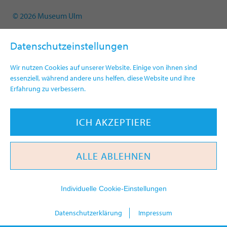
© 2026 Museum Ulm
Datenschutzeinstellungen
Wir nutzen Cookies auf unserer Website. Einige von ihnen sind
essenziell, während andere uns helfen, diese Website und ihre
Erfahrung zu verbessern.
ICH AKZEPTIERE
ALLE ABLEHNEN
Individuelle Cookie-Einstellungen
heute
Datenschutzerklärung
Impressum