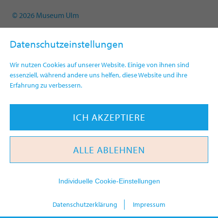
© 2026 Museum Ulm
Datenschutzeinstellungen
Wir nutzen Cookies auf unserer Website. Einige von ihnen sind
essenziell, während andere uns helfen, diese Website und ihre
Erfahrung zu verbessern.
ICH AKZEPTIERE
ALLE ABLEHNEN
Individuelle Cookie-Einstellungen
heute
Datenschutzerklärung
Impressum