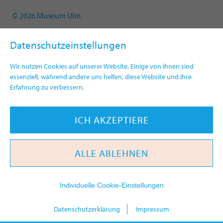
© 2026 Museum Ulm
Datenschutzeinstellungen
Wir nutzen Cookies auf unserer Website. Einige von ihnen sind
essenziell, während andere uns helfen, diese Website und ihre
Erfahrung zu verbessern.
ICH AKZEPTIERE
ALLE ABLEHNEN
Individuelle Cookie-Einstellungen
heute
Datenschutzerklärung
Impressum