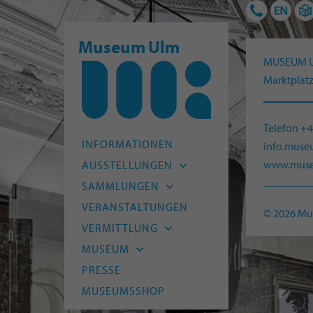
Museum Ulm
MUSEUM 
Marktplatz
Telefon +
INFORMATIONEN
info.mus
www.muse
AUSSTELLUNGEN
Aktuell
SAMMLUNGEN
Vorschau
Archäologie
VERANSTALTUNGEN
© 2026 M
Archiv
Alte Kunst
VERMITTLUNG
Moderne
Kitas und Schulen
MUSEUM
HfG-Archiv
Kinder und Familien
Leitbild
PRESSE
Naturmuseum Ulm
Junge Menschen
Team
MUSEUMSSHOP
Museum Digital
Erwachsene
Freunde