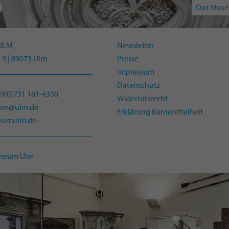
Das Muse
ULM
Newsletter
 9 | 89073 Ulm
Presse
Impressum
Datenschutz
49(0)731 161-4330
Widerrufsrecht
eum@ulm.de
Erklärung Barrierefreiheit
umulm.de
useum Ulm