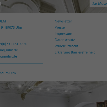
Das Muse
ULM
Newsletter
 9 | 89073 Ulm
Presse
Impressum
Datenschutz
49(0)731 161-4330
Widerrufsrecht
eum@ulm.de
Erklärung Barrierefreiheit
umulm.de
useum Ulm