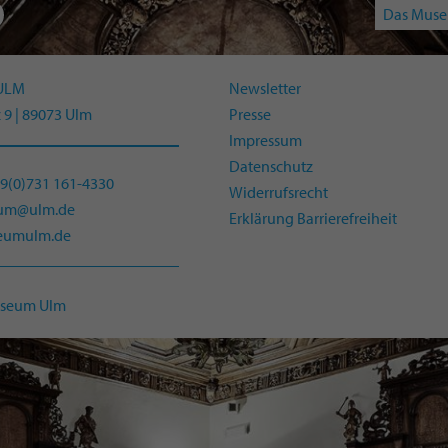
Das Muse
ULM
Newsletter
 9 | 89073 Ulm
Presse
Impressum
Datenschutz
49(0)731 161-4330
Widerrufsrecht
eum@ulm.de
Erklärung Barrierefreiheit
umulm.de
useum Ulm