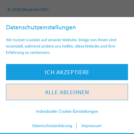
© 2026 Museum Ulm
Datenschutzeinstellungen
Wir nutzen Cookies auf unserer Website. Einige von ihnen sind
essenziell, während andere uns helfen, diese Website und ihre
Erfahrung zu verbessern.
ICH AKZEPTIERE
ALLE ABLEHNEN
Individuelle Cookie-Einstellungen
heute
Datenschutzerklärung
Impressum