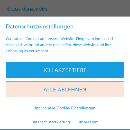
© 2026 Museum Ulm
Datenschutzeinstellungen
Wir nutzen Cookies auf unserer Website. Einige von ihnen sind
essenziell, während andere uns helfen, diese Website und ihre
Erfahrung zu verbessern.
ICH AKZEPTIERE
ALLE ABLEHNEN
Individuelle Cookie-Einstellungen
heute
Datenschutzerklärung
Impressum