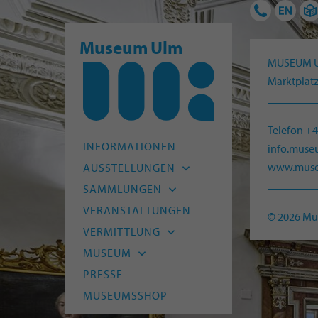
Museum Ulm
MUSEUM 
Marktplatz
Telefon +
INFORMATIONEN
info.mus
www.muse
AUSSTELLUNGEN
Aktuell
SAMMLUNGEN
Vorschau
Archäologie
VERANSTALTUNGEN
© 2026 M
Archiv
Alte Kunst
VERMITTLUNG
Moderne
Kitas und Schulen
MUSEUM
HfG-Archiv
Kinder und Familien
Leitbild
PRESSE
Naturmuseum Ulm
Junge Menschen
Team
MUSEUMSSHOP
Museum Digital
Erwachsene
Freunde