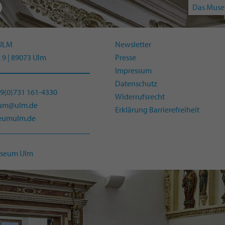
Das Muse
ULM
Newsletter
 9 | 89073 Ulm
Presse
Impressum
Datenschutz
49(0)731 161-4330
Widerrufsrecht
eum@ulm.de
Erklärung Barrierefreiheit
umulm.de
useum Ulm