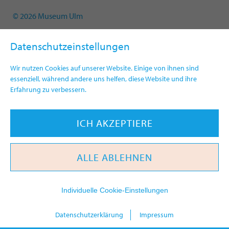
© 2026 Museum Ulm
Datenschutzeinstellungen
Wir nutzen Cookies auf unserer Website. Einige von ihnen sind
essenziell, während andere uns helfen, diese Website und ihre
Erfahrung zu verbessern.
ICH AKZEPTIERE
ALLE ABLEHNEN
Individuelle Cookie-Einstellungen
heute
Datenschutzerklärung
Impressum