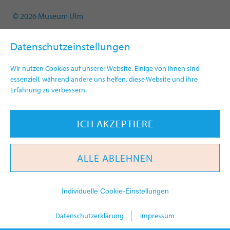
© 2026 Museum Ulm
Datenschutzeinstellungen
Wir nutzen Cookies auf unserer Website. Einige von ihnen sind
essenziell, während andere uns helfen, diese Website und ihre
Erfahrung zu verbessern.
ICH AKZEPTIERE
ALLE ABLEHNEN
Individuelle Cookie-Einstellungen
heute
Datenschutzerklärung
Impressum