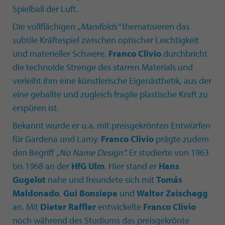
Spielball der Luft.
Die vollflächigen
„Manifolds“
thematisieren das
subtile Kräftespiel zwischen optischer Leichtigkeit
und materieller Schwere.
Franco Clivio
durchbricht
die technoide Strenge des starren Materials und
verleiht ihm eine künstlerische Eigenästhetik, aus der
eine geballte und zugleich fragile plastische Kraft zu
erspüren ist.
Bekannt wurde er u.a. mit preisgekrönten Entwürfen
für Gardena und Lamy.
Franco Clivio
prägte zudem
den Begriff
„No Name Design“.
Er studierte von 1963
bis 1968 an der
HfG Ulm
. Hier stand er
Hans
Gugelot
nahe und freundete sich mit
Tomás
Maldonado
,
Gui Bonsiepe
und
Walter Zeischegg
an. Mit
Dieter Raffler
entwickelte
Franco Clivio
noch während des Studiums das preisgekrönte