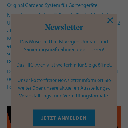
Original Gardena System für Gartengeräte.
Nach diversen Lehraufträgen in Deutschland, den
USA, Finnland und Italien lehrte er von 1980 bis 2002
Newsletter
als Dozent an der Hochschule für Gestaltung und
Kunst Zürich und der Università IUAV di Venezia. Er
Das Museum Ulm ist wegen Umbau- und
erhielt u.a. den
Eidgenössischer Preis für Design
Sanierungsmaßnahmen geschlossen!
sowie den
Designpreis der Bundesrepublik
Deutschland
.
Das HfG-Archiv ist weiterhin für Sie geöffnet.
Die Ausstellung wird von einer Publikation begleitet
(engl./ital., 208 Seiten, 35 €, Hsg. Franco Clivio und
Unser kostenfreier Newsletter informiert Sie
Fondazione d’arte Erich Lindenberg)
weiter über unsere aktuellen Ausstellungs-,
Veranstaltungs- und Vermittlungsformate.
JETZT ANMELDEN