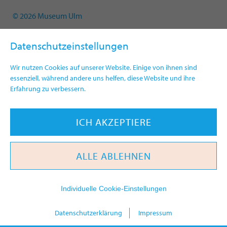
© 2026 Museum Ulm
Datenschutzeinstellungen
Wir nutzen Cookies auf unserer Website. Einige von ihnen sind
essenziell, während andere uns helfen, diese Website und ihre
Erfahrung zu verbessern.
ICH AKZEPTIERE
ALLE ABLEHNEN
Individuelle Cookie-Einstellungen
heute
Datenschutzerklärung
Impressum