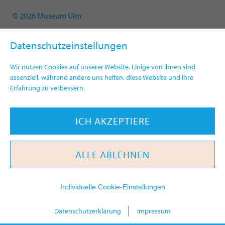
© 2026 Museum Ulm
Datenschutzeinstellungen
Wir nutzen Cookies auf unserer Website. Einige von ihnen sind
essenziell, während andere uns helfen, diese Website und ihre
Erfahrung zu verbessern.
ICH AKZEPTIERE
ALLE ABLEHNEN
Individuelle Cookie-Einstellungen
heute
Datenschutzerklärung
Impressum