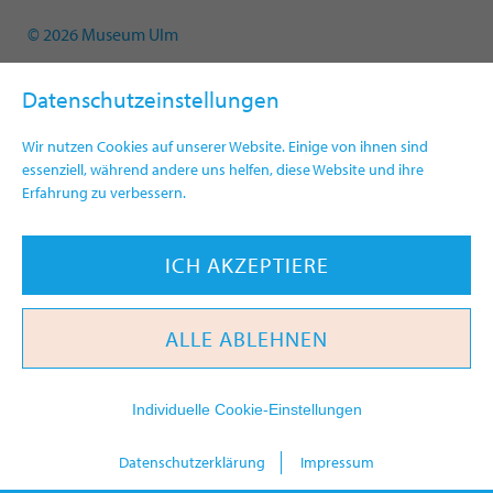
© 2026 Museum Ulm
Datenschutzeinstellungen
Wir nutzen Cookies auf unserer Website. Einige von ihnen sind
essenziell, während andere uns helfen, diese Website und ihre
Erfahrung zu verbessern.
ICH AKZEPTIERE
ALLE ABLEHNEN
Individuelle Cookie-Einstellungen
heute
Datenschutzerklärung
Impressum