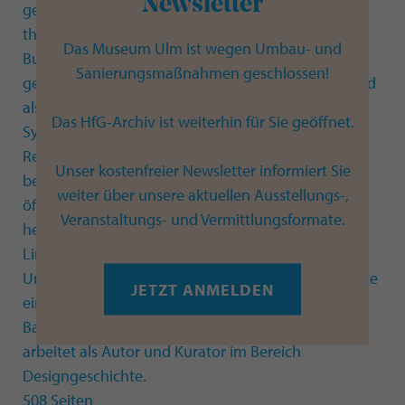
Newsletter
geleistete gestalterische Arbeit und deren
theoretische Reflexion. In diesem Sinne deutet das
Das Museum Ulm ist wegen Umbau- und
Buch Ausstellungen als ein in die Öffentlichkeit
Sanierungsmaßnahmen geschlossen!
getragenes Ergebnis von Gestaltungsprozessen und
als Ausgangspunkt, um über Grundfragen von
Das HfG-Archiv ist weiterhin für Sie geöffnet.
Systemen sowie Methoden von Inszenierung und
Repräsentation kritisch nachzudenken. Ein
Unser kostenfreier Newsletter informiert Sie
besonderer Akzent liegt dabei nicht zuletzt auf den
weiter über unsere aktuellen Ausstellungs-,
öffentlichen Reaktionen, die diese Ausstellungen
Veranstaltungs- und Vermittlungsformate.
hervorgerufen haben.
Linus Rapp ist Historiker. Er wurde an der Folkwang
Universität der Künste Essen promoviert, absolvierte
JETZT ANMELDEN
ein wissenschaftliches Volontariat an den
Bayerischen Staatsgemäldesammlungen und
arbeitet als Autor und Kurator im Bereich
Designgeschichte.
508 Seiten