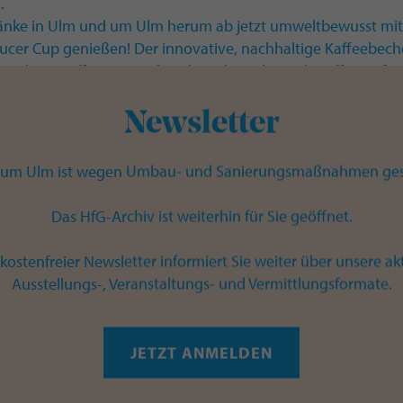
.
änke in Ulm und um Ulm herum ab jetzt umweltbewusst mit
cer Cup genießen! Der innovative, nachhaltige Kaffeebech
ecyceltem Kaffeesatz und nachwachsenden Rohstoffen gefert
Logo des Museum Ulms wird der Becher zum echten Hinguc
en Begleiter für Alltag, Büro oder unterwegs.
Newsletter
tails:
ngsvermögen: 350 ml
um Ulm ist wegen Umbau- und Sanierungsmaßnahmen ges
 Ø 90 mm x Höhe 150 mm
mit Trinköffnung (verschließbarer Deckel separat erhältlic
Das HfG-Archiv ist weiterhin für Sie geöffnet.
al: Recycelter Kaffeesatz & nachwachsende Rohstoffe
tet mit pflanzenbasierten Polymeren
kostenfreier Newsletter informiert Sie weiter über unsere ak
ften:
Ausstellungs-, Veranstaltungs- und Vermittlungsformate.
ndig – hält Getränke lange warm
hinengeeignet
ttelecht
JETZT ANMELDEN
 BPA & Melaminharzen