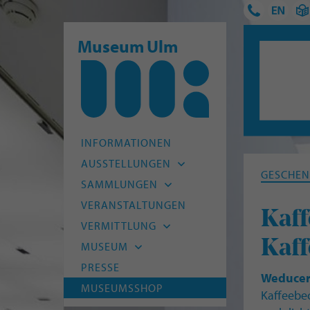
Museum Ulm
INFORMATIONEN
AUSSTELLUNGEN
GESCHEN
Aktuell
SAMMLUNGEN
Vorschau
Archäologie
VERANSTALTUNGEN
Kaff
Archiv
Alte Kunst
VERMITTLUNG
Moderne
Kaff
Kitas und Schulen
MUSEUM
HfG-Archiv
Kinder und Familien
Leitbild
PRESSE
Weducer
Naturmuseum Ulm
Junge Menschen
Team
MUSEUMSSHOP
Kaffeebec
Museum Digital
Erwachsene
Freunde