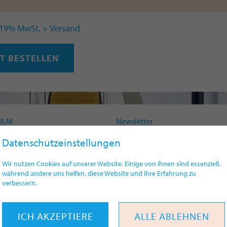
 umweltfreundlich und ideal für unterwegs!
. 19% MwSt. + Versand
ZT BESTELLEN
ULM
Newsletter
 9 | 89073 Ulm
Presse
Datenschutzeinstellungen
Impressum
Datenschutz
Wir nutzen Cookies auf unserer Website. Einige von ihnen sind essenziell,
49(0)731 161-4330
Widerrufsrecht
während andere uns helfen, diese Website und ihre Erfahrung zu
eum@ulm.de
verbessern.
Erklärung Barrierefreiheit
umulm.de
ICH AKZEPTIERE
ALLE ABLEHNEN