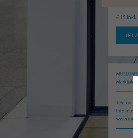
Stilvoll,
€ 15 inkl
JET
MUSEUM 
Marktplatz
Telefon +
info.mus
www.muse