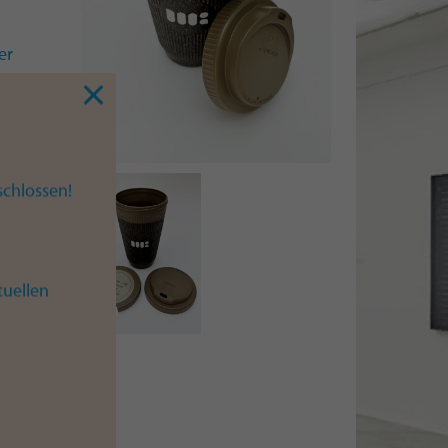
er
igt.
ker
chlossen!
h)
tuellen