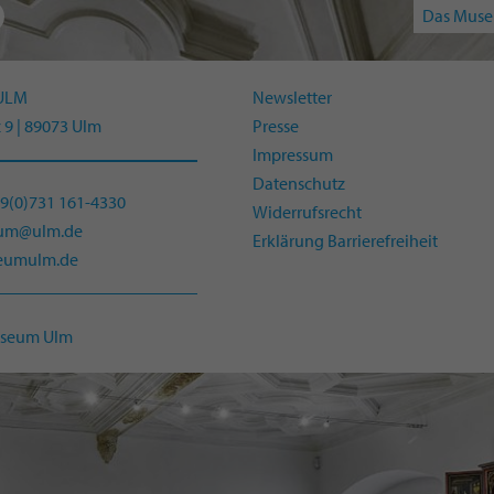
Das Muse
ULM
Newsletter
 9 | 89073 Ulm
Presse
Impressum
Datenschutz
49(0)731 161-4330
Widerrufsrecht
eum@ulm.de
Erklärung Barrierefreiheit
umulm.de
useum Ulm