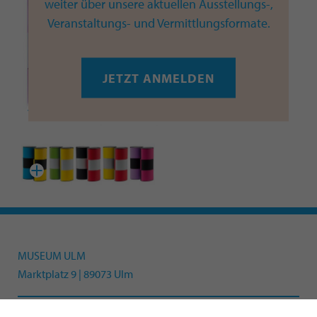
weiter über unsere aktuellen Ausstellungs-,
Veranstaltungs- und Vermittlungsformate.
JETZT ANMELDEN
MUSEUM ULM
Marktplatz 9 | 89073 Ulm