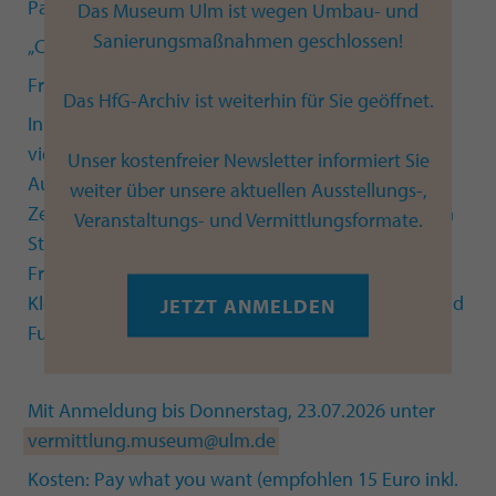
Papierwelten
Das Museum Ulm ist wegen Umbau- und
Sanierungsmaßnahmen geschlossen!
„Collage“-Workshop für Erwachsene im „werklabor“
Freitag, 24.07.2026 – 18.30-21.00 Uhr
Das HfG-Archiv ist weiterhin für Sie geöffnet.
In entspannter Atmosphäre kannst du die
vielseitigen Möglichkeiten der Collage entdecken.
Unser kostenfreier Newsletter informiert Sie
Aus unterschiedlichen Papierarten, Buchseiten,
weiter über unsere aktuellen Ausstellungs-,
Zeitungsausschnitten, alten Fotos und spannenden
Veranstaltungs- und Vermittlungsformate.
Strukturen entstehen neue Bildwelten. Für alle die
Freude am Experimentieren, Schneiden, Reißen,
Kleben und gestalten haben! Eigene Papierreste und
JETZT ANMELDEN
Fundstücke dürfen gerne mitgebracht werden.
Mit Anmeldung bis Donnerstag, 23.07.2026 unter
vermittlung.museum@ulm.de
Kosten: Pay what you want (empfohlen 15 Euro inkl.