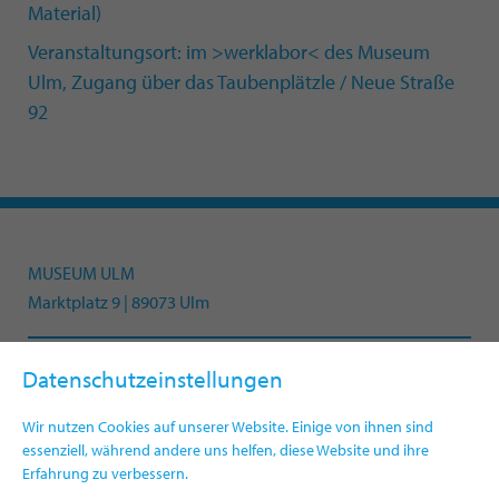
Material)
Veranstaltungsort: im >werklabor< des Museum
Ulm, Zugang über das Taubenplätzle / Neue Straße
92
MUSEUM ULM
Marktplatz 9 | 89073 Ulm
Datenschutzeinstellungen
Telefon +49(0)731 161-4330
info.museum@ulm.de
Wir nutzen Cookies auf unserer Website. Einige von ihnen sind
www.museumulm.de
essenziell, während andere uns helfen, diese Website und ihre
Erfahrung zu verbessern.