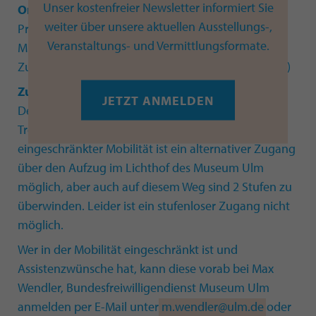
Unser kostenfreier Newsletter informiert Sie
Ort der Veranstaltung:
weiter über unsere aktuellen Ausstellungs-,
Prunksaal im 1.OG historisches Kiechelhaus des
Veranstaltungs- und Vermittlungsformate.
Museum Ulm
Zugang über Innenhof (Neue Straße 96, 89073 Ulm)
Zugang und Barrierefreiheit:
JETZT ANMELDEN
Der Kiechelsaal ist über 2 historische, teils unebene
Treppenabsätze zu erreichen. Für Menschen mit
eingeschränkter Mobilität ist ein alternativer Zugang
über den Aufzug im Lichthof des Museum Ulm
möglich, aber auch auf diesem Weg sind 2 Stufen zu
überwinden. Leider ist ein stufenloser Zugang nicht
möglich.
Wer in der Mobilität eingeschränkt ist und
Assistenzwünsche hat, kann diese vorab bei Max
Wendler, Bundesfreiwilligendienst Museum Ulm
anmelden per E-Mail unter
m.wendler@ulm.de
oder