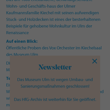
Wohn- und Geschäfts-haus der Ulmer
Kaufmannsfamilie Kiechel mit seinen aufwendigen
Stuck- und Holzdecken ist eines der besterhaltenen
Beispiele für gehobene Wohnkultur im Ulm der
Renaissance
Auf einen Blick:
Öffentliche Proben des Vox Orchester im Kiechelsaal
des Museum Ulm
Dienstag, 04.03.2025 um 14.00-19.30 Uhr und
Newsletter
Mittwoch, 05.03.2025 um 14.00-17.00 Uhr
Teilnahme:
Das Museum Ulm ist wegen Umbau- und
Eintritt frei
Sanierungsmaßnahmen geschlossen!
Walk-in ohne Anmeldung – einfach reinkommen und
wieder rausgehen
Das HfG-Archiv ist weiterhin für Sie geöffnet.
max. 30 Personen (first come, first serve)