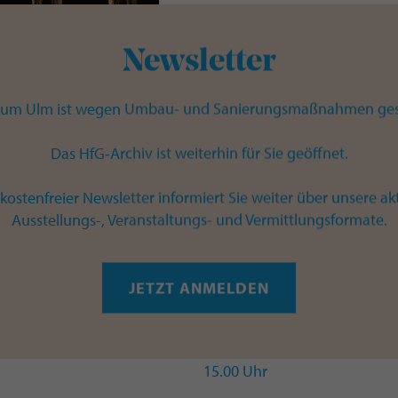
Programm rund um den Löwe
Ehrenstein
Newsletter
Der Löwenmensch aus der Sta
des Museums Ulm. Die Figur 
um Ulm ist wegen Umbau- und Sanierungsmaßnahmen ges
und zählt damit zu den bede
Schwäbischen Alb. Aktuell ist
Das HfG-Archiv ist weiterhin für Sie geöffnet.
buchstabiert“, mit der das M
gastiert. Am Welterbetag er
kostenfreier Newsletter informiert Sie weiter über unsere ak
Führungen spannende Eindrück
Ausstellungs-, Veranstaltungs- und Vermittlungsformate.
„Löwenstark!“
Familienführung
JETZT ANMELDEN
11.15 Uhr
„Löwenmensch im Fokus“
Führung für Erwachsene
15.00 Uhr