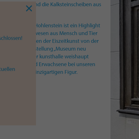
nmenschen und die Kalksteinscheiben aus
del-Höhle im Hohlenstein ist ein Highlight
zeigt ein Mischwesen aus Mensch und Tier
chlossen!
utendsten Funden der Eiszeitkunst von der
 sie Teil der Ausstellung „Museum neu
useum Ulm in der kunsthalle weishaupt
halten Kinder und Erwachsene bei unseren
tuellen
e zu dieser einzigartigen Figur.