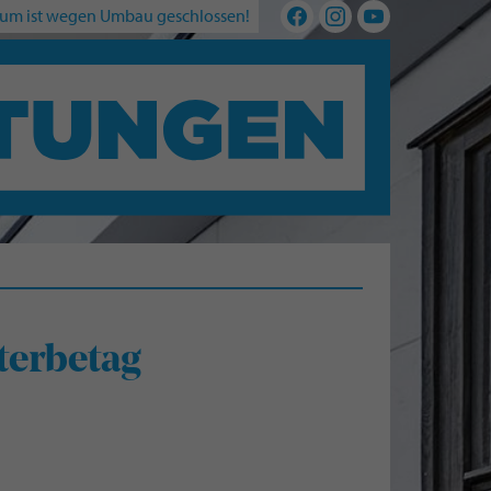
um ist wegen Umbau geschlossen!
erbetag