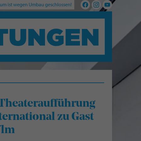
um ist wegen Umbau geschlossen!
 Theateraufführung
ternational zu Gast
Ulm