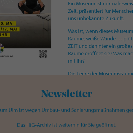
Ein Museum ist normalerweis
Zeit, präsentiert für Mensch
uns unbekannte Zukunft.
Was ist, wenn dieses Museu
Räume, weiße Wände … plötzl
ZEIT und dahinter ein großes 
Räume eröffnet sie? Was mac
mit ihr?
Die Leere der Museumsräume 
die Relationen von Zeit und 
Leben zu füllen.
Newsletter
TEATRO INTERNATIONAL e.V. is
transkulturellen Eigenprodu
um Ulm ist wegen Umbau- und Sanierungsmaßnahmen ges
in Ulm aufsucht, sie ästheti
Stücke und Performances ent
Das HfG-Archiv ist weiterhin für Sie geöffnet.
verwandelt.