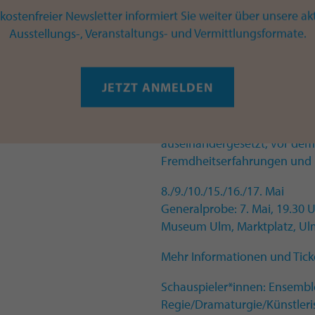
kostenfreier Newsletter informiert Sie weiter über unsere ak
So sind die Museumsräume l
Ausstellungs-, Veranstaltungs- und Vermittlungsformate.
e.V., ideale Kulissen für die 
abstrakten Begriffen von Ze
Begegnung mit diesen.
JETZT ANMELDEN
Bereits 2018 hat sich TEATRO
Kunstwerken der klassische
auseinandergesetzt, vor dem 
Fremdheitserfahrungen und 
8./9./10./15./16./17. Mai
Generalprobe: 7. Mai, 19.30 
Museum Ulm, Marktplatz, Ul
Mehr Informationen und Tick
Schauspieler*innen: Ensem
Regie/Dramaturgie/Künstleri