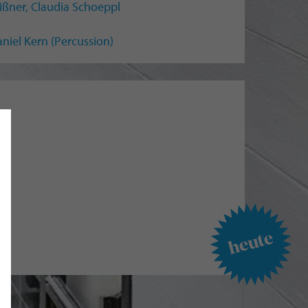
ißner, Claudia Schoeppl
aniel Kern (Percussion)
heute