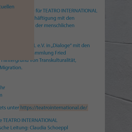
tuellen
eere Spielräume für TEATRO INTERNATIONAL
künstlerische Beschäftigung mit den
it und Raum und der menschlichen
 INTERNATIONAL e.V. in „Dialoge“ mit den
n Moderne der Sammlung Fried
Hintergrund von Transkulturalität,
Migration.
Uhr
m
ets unter
https://teatrointernational.de/
ble TEATRO INTERNATIONAL
sche Leitung: Claudia Schoeppl