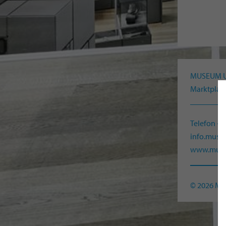
MUSEUM 
Marktplatz
Telefon +
info.mus
www.muse
© 2026 M