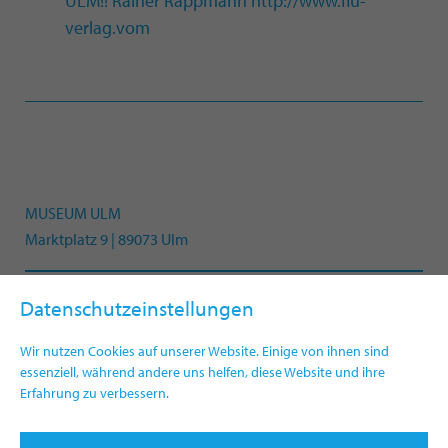
ULM!! Rainer Rappmann
http://www.fiu-
verlag.vom
MUSEUM ULM
Marktplatz 9 | 89073 Ulm
Datenschutzeinstellungen
Telefon +49(0)731 161-4330
info.museum@ulm.de
Wir nutzen Cookies auf unserer Website. Einige von ihnen sind
www.museumulm.de
essenziell, während andere uns helfen, diese Website und ihre
Erfahrung zu verbessern.
Newsletter