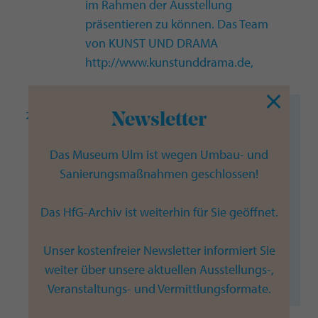
im Rahmen der Ausstellung
präsentieren zu können. Das Team
von KUNST UND DRAMA
http://www.kunstunddrama.de
,
christoph silex
Newsletter
24. Dezember 2020 um 10:49
—›
Das Museum Ulm ist wegen Umbau- und
Ich bin froh, daß ich Beuys mal in Düsseldorf
Sanierungsmaßnahmen geschlossen!
besuchen durfte – als Künstler habe ich Ihn
verehrt, und noch mehr ob seines Sozialen
Das HfG-Archiv ist weiterhin für Sie geöffnet.
und Grünen Engagements – in Köln klebte
ich nachts heimlich die Sonnenblumen – und
Unser kostenfreier Newsletter informiert Sie
seine Anthroposophie hatt mir in schweren
weiter über unsere aktuellen Ausstellungs-,
Zeiten viel bedeutet – Danke Beuys !
Veranstaltungs- und Vermittlungsformate.