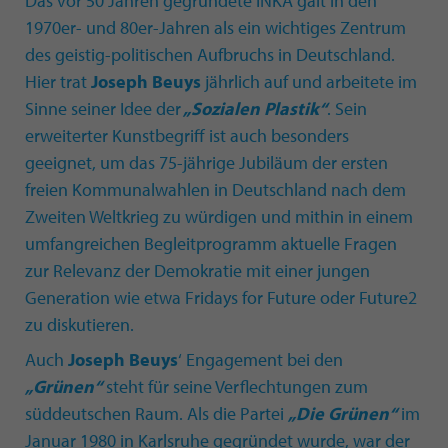
Das vor 50 Jahren gegründete INKA galt in den
1970er- und 80er-Jahren als ein wichtiges Zentrum
des geistig-politischen Aufbruchs in Deutschland.
Hier trat
Joseph Beuys
jährlich auf und arbeitete im
Sinne seiner Idee der
„Sozialen Plastik“
. Sein
erweiterter Kunstbegriff ist auch besonders
geeignet, um das 75-jährige Jubiläum der ersten
freien Kommunalwahlen in Deutschland nach dem
Zweiten Weltkrieg zu würdigen und mithin in einem
umfangreichen Begleitprogramm aktuelle Fragen
zur Relevanz der Demokratie mit einer jungen
Generation wie etwa Fridays for Future oder Future2
zu diskutieren.
Auch
Joseph Beuys
‘ Engagement bei den
„Grünen“
steht für seine Verflechtungen zum
süddeutschen Raum. Als die Partei
„Die Grünen“
im
Januar 1980 in Karlsruhe gegründet wurde, war der