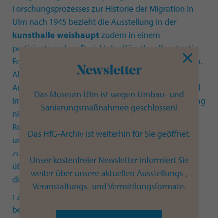
Forschungsprozesses zur Historie der Migration in
Ulm nach 1945 bezieht die Ausstellung in der
kunsthalle weishaupt
zudem in einem
partizipatorischen Projekt des Künstlers Konstantin
Felker (*1980) internationale Bevölkerungskreise ein.
Newsletter
Als Orte der Begegnung und des kulturellen
Austausches soll in der
kunsthalle weishaupt
und
Das Museum Ulm ist wegen Umbau- und
im
Museum Ulm
darüber hinaus mit der Ausstellung
Sanierungsmaßnahmen geschlossen!
nicht nur die Frage thematisiert werden, welche
Rolle die Kunst als Moment der gesellschaftlichen
Das HfG-Archiv ist weiterhin für Sie geöffnet.
und historischen Identifikation in einer Welt
zunehmender Ungewissheiten übernimmt und
Unser kostenfreier Newsletter informiert Sie
übernehmen kann, sondern auch ein Diskurs über
weiter über unsere aktuellen Ausstellungs-,
die Zukunft des Museums angeregt werden.
Veranstaltungs- und Vermittlungsformate.
:
Zur Ausstellung erscheint eine umfangreich
bebilderte Publikation mit Aufsätzen von
Prof. Dr.