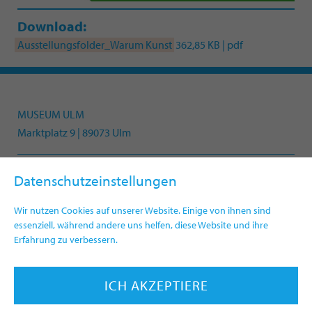
Download:
Ausstellungsfolder_Warum Kunst
362,85 KB | pdf
MUSEUM ULM
Marktplatz 9 | 89073 Ulm
Datenschutzeinstellungen
Telefon +49(0)731 161-4330
info.museum@ulm.de
Wir nutzen Cookies auf unserer Website. Einige von ihnen sind
www.museumulm.de
essenziell, während andere uns helfen, diese Website und ihre
Erfahrung zu verbessern.
Newsletter
Presse
ICH AKZEPTIERE
Impressum