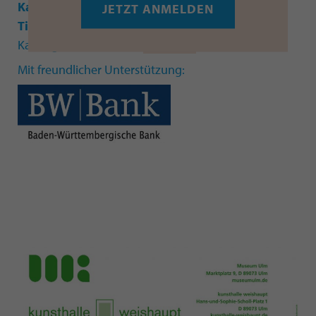
Karin Dannecker
,
Dr. Stefanie Dathe
,
Prof. Dr.
JETZT ANMELDEN
Tilman Allert
und
Dr. Wolfgang Ullrich
. Den
Katalog können Sie hier
bestellen
.
Mit freundlicher Unterstützung: