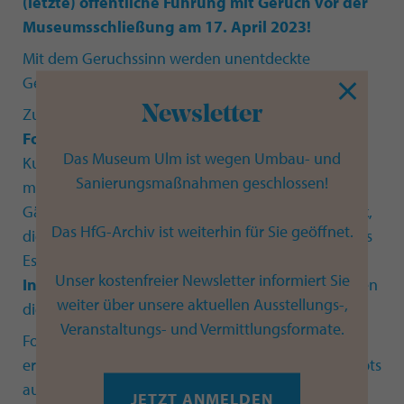
(letzte) öffentliche Führung mit Geruch vor der
Museumsschließung am 17. April 2023!
Mit dem Geruchssinn werden unentdeckte
Geschichten hinter den Bildern entdeckt.
Newsletter
Zusammen mit einem Team des
EU-
Forschungsprojekts Odeuropa
wurden
Das Museum Ulm ist wegen Umbau- und
Kunstwerke aus den Sammlungen ausgewählt, die
Sanierungsmaßnahmen geschlossen!
mit Geruch oder Duft in Verbindung sind: duftende
Gärten, eine Parfumkugel an einem Kleidungsstück,
Das HfG-Archiv ist weiterhin für Sie geöffnet.
die Rauchschwaden der Hölle oder ein verbliebenes
Essen auf dem Tisch. Parfümeur*innen von
Unser kostenfreier Newsletter informiert Sie
International Flavors and Fragrances (IFF)
haben
weiter über unsere aktuellen Ausstellungs-,
diese Gerüche nachgebildet.
Veranstaltungs- und Vermittlungsformate.
Folgen Sie Ihrer Nase durch das
Museum Ulm
und
erleben Sie im Rahmen des neuen Führungskonzepts
ausgewählte Werke aus unserer Sammlung
JETZT ANMELDEN