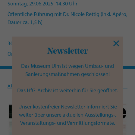
Sonntag, 29.06.2025 14.30 Uhr
Öffentliche Führung mit Dr. Nicole Rettig (inkl. Apéro,
Dauer ca. 1,5 h)
3€ zzgl. Eintritt, ohne Anmeldung
Newsletter
Ort: HfG-Archiv Ulm, Am Hochsträss 8, 89081 Ulm
Das Museum Ulm ist wegen Umbau- und
Sanierungsmaßnahmen geschlossen!
AUSSTELLUNG
Das HfG-Archiv ist weiterhin für Sie geöffnet.
Unser kostenfreier Newsletter informiert Sie
weiter über unsere aktuellen Ausstellungs-,
Veranstaltungs- und Vermittlungsformate.