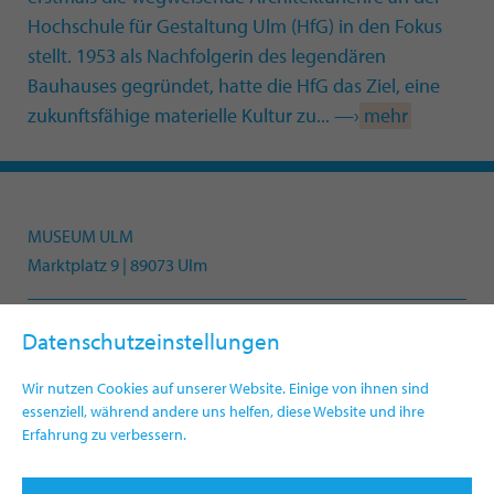
Hochschule für Gestaltung Ulm (HfG) in den Fokus
stellt. 1953 als Nachfolgerin des legendären
Bauhauses gegründet, hatte die HfG das Ziel, eine
zukunftsfähige materielle Kultur zu... —›
mehr
MUSEUM ULM
Marktplatz 9 | 89073 Ulm
Datenschutzeinstellungen
Telefon +49(0)731 161-4330
info.museum@ulm.de
Wir nutzen Cookies auf unserer Website. Einige von ihnen sind
www.museumulm.de
essenziell, während andere uns helfen, diese Website und ihre
Erfahrung zu verbessern.
Newsletter