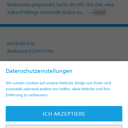
Bauhauses gegründet, hatte die HfG das Ziel, eine
zukunftsfähige materielle Kultur zu... —›
mehr
MUSEUM ULM
Marktplatz 9 | 89073 Ulm
Datenschutzeinstellungen
Telefon +49(0)731 161-4330
info.museum@ulm.de
Wir nutzen Cookies auf unserer Website. Einige von ihnen sind
www.museumulm.de
essenziell, während andere uns helfen, diese Website und ihre
Erfahrung zu verbessern.
Newsletter
Presse
ICH AKZEPTIERE
Impressum
Datenschutz