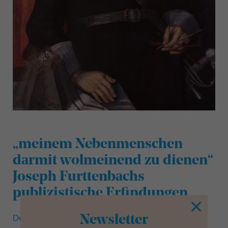
„meinem Nebenmenschen
darmit wolmeinend zu dienen“
Joseph Furttenbachs
publizistische Erfindungen
Der
Ratsherr und Architekt, Chronist und
Newsletter