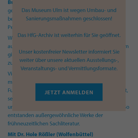
Buchhalter Joseph Furttenbach
(1591–1667)
Das Museum Ulm ist wegen Umbau- und
gehört auch aufgrund seiner zahlreichen, reich
Sanierungsmaßnahmen geschlossen!
bebilderten Schriften zu den bekanntesten Ulmer
Persönlichkeiten des 17. Jahrhunderts.
Das HfG-Archiv ist weiterhin für Sie geöffnet.
Weniger bekannt ist, dass Furttenbach
ausgesprochen erfindungsreich war, wenn es darum
Unser kostenfreier Newsletter informiert Sie
ging, seine kostspieligen Bücher zu finanzieren und
weiter über unsere aktuellen Ausstellungs-,
zu vermarkten.
Veranstaltungs- und Vermittlungsformate.
Vielfach beschritt er dabei neue, mitunter ganz
modern anmutende Wege. Zugleich verstand es
Furttenbach wie kaum ein anderer Autor seiner Zeit,
JETZT ANMELDEN
seine Abhandlungen mit dem eigenen Lebenslauf
und den Mitgliedern seiner Familie zu verquicken. So
entstanden außergewöhnliche Werke der
frühneuzeitlichen Sachliteratur.
Mit Dr. Hole Rößler (Wolfenbüttel)