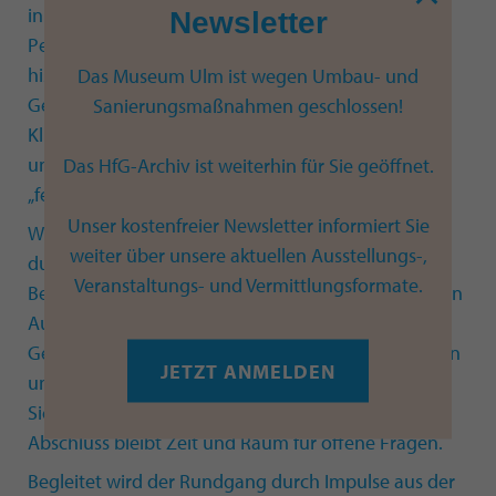
in den Blick und lernen sie aus einer neuen
Newsletter
Perspektive kennen! Wir ordnen sie in den
historischen Kontext ein und stellen zugleich
Das Museum Ulm ist wegen Umbau- und
Gegenwartsfragen. Wo finden wir Stereotype und
Sanierungsmaßnahmen geschlossen!
Klischees? Welche Vorstellungen von Männlichkeit
und Weiblichkeit wird dargestellt? Und was ist
Das HfG-Archiv ist weiterhin für Sie geöffnet.
„feministische Kunst“?
Unser kostenfreier Newsletter informiert Sie
Wir finden nicht nur Antworten, sondern kommen
weiter über unsere aktuellen Ausstellungs-,
durch Gespräche und performative Übungen über
Veranstaltungs- und Vermittlungsformate.
Begriffe und Themen zu Geschlecht & Gender in den
Austausch. Wir hinterfragen gängige
Geschlechterrollen, brechen mit eigenen Vorurteilen
JETZT ANMELDEN
und ermöglichen auf diese Weise vielfältige
Sichtweisen auf eine moderne Gesellschaft. Zum
Abschluss bleibt Zeit und Raum für offene Fragen.
Begleitet wird der Rundgang durch Impulse aus der