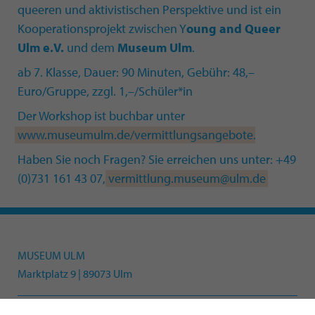
queeren und aktivistischen Perspektive und ist ein
Kooperationsprojekt zwischen Y
oung and Queer
Ulm e.V.
und dem
Museum Ulm
.
ab 7. Klasse, Dauer: 90 Minuten, Gebühr: 48,–
Euro/Gruppe, zzgl. 1,–/Schüler*in
Der Workshop ist buchbar unter
www.museumulm.de/vermittlungsangebote
.
Haben Sie noch Fragen? Sie erreichen uns unter: +49
(0)731 161 43 07,
vermittlung.museum@ulm.de
MUSEUM ULM
Marktplatz 9 | 89073 Ulm