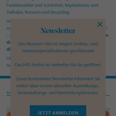
Funktionalität und Schönheit, Kapitalismus und
Teilhabe, Konsum und Recycling.
Der Monobloc ist ein Beispiel dafür, wie die
modernen Kunststoffe unsere Welt verändert haben
Newsletter
– mit all ihren Vor- und Nachteilen.
Im Anschluss an
den Film gibt es die Möglichkeit, sich über
Das Museum Ulm ist wegen Umbau- und
dieses Phänomen auszutauschen.
Sanierungsmaßnahmen geschlossen!
Ort: Gebäude der Hochschule für Gestaltung Ulm,
Das HfG-Archiv ist weiterhin für Sie geöffnet.
Am Hochsträss 8, 89081 Ulm, Kleiner Hörsaal
Unser kostenfreier Newsletter informiert Sie
weiter über unsere aktuellen Ausstellungs-,
Veranstaltungs- und Vermittlungsformate.
AUSSTELLUNG
JETZT ANMELDEN